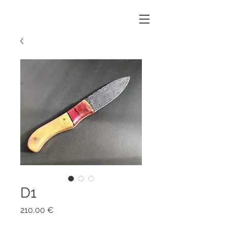
D1
Prix
210,00 €