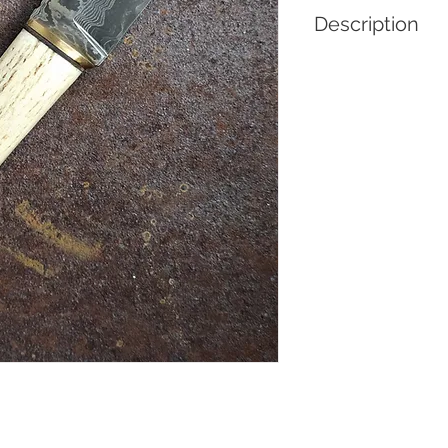
Description
Couteau droit lame
manches en cerf de v
longueur 25 cm. 