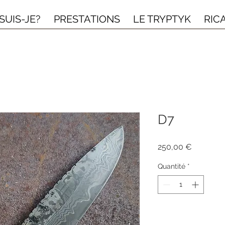
SUIS-JE?
PRESTATIONS
LE TRYPTYK
RIC
D7
Prix
250,00 €
Quantité
*